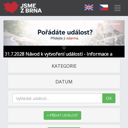
Předchozí
Další
Sponzorováno
31.7.2028 Návod k vytvoření události - Informace a
kontakt
KATEGORIE
DATUM
OK
+ PŘIDAT UDÁLOST