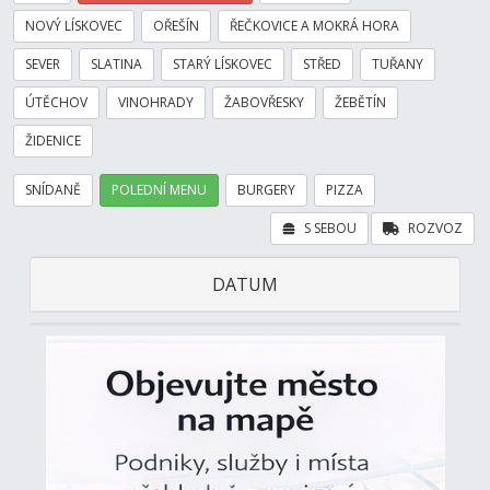
NOVÝ LÍSKOVEC
OŘEŠÍN
ŘEČKOVICE A MOKRÁ HORA
SEVER
SLATINA
STARÝ LÍSKOVEC
STŘED
TUŘANY
ÚTĚCHOV
VINOHRADY
ŽABOVŘESKY
ŽEBĚTÍN
ŽIDENICE
SNÍDANĚ
POLEDNÍ MENU
BURGERY
PIZZA
S SEBOU
ROZVOZ
DATUM