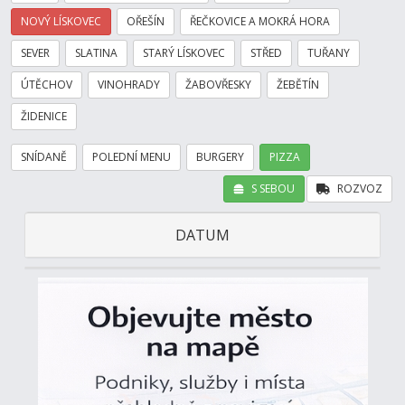
NOVÝ LÍSKOVEC
OŘEŠÍN
ŘEČKOVICE A MOKRÁ HORA
SEVER
SLATINA
STARÝ LÍSKOVEC
STŘED
TUŘANY
ÚTĚCHOV
VINOHRADY
ŽABOVŘESKY
ŽEBĚTÍN
ŽIDENICE
SNÍDANĚ
POLEDNÍ MENU
BURGERY
PIZZA
S SEBOU
ROZVOZ
DATUM