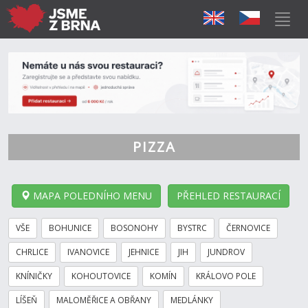
PIZZA
MAPA POLEDNÍHO MENU
PŘEHLED RESTAURACÍ
VŠE
BOHUNICE
BOSONOHY
BYSTRC
ČERNOVICE
CHRLICE
IVANOVICE
JEHNICE
JIH
JUNDROV
KNÍNIČKY
KOHOUTOVICE
KOMÍN
KRÁLOVO POLE
LÍŠEŇ
MALOMĚŘICE A OBŘANY
MEDLÁNKY