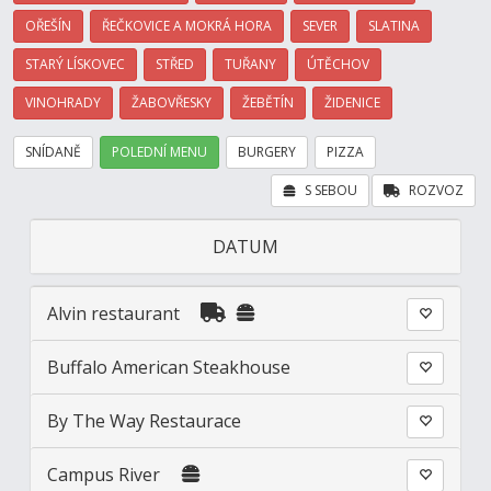
OŘEŠÍN
ŘEČKOVICE A MOKRÁ HORA
SEVER
SLATINA
STARÝ LÍSKOVEC
STŘED
TUŘANY
ÚTĚCHOV
VINOHRADY
ŽABOVŘESKY
ŽEBĚTÍN
ŽIDENICE
SNÍDANĚ
POLEDNÍ MENU
BURGERY
PIZZA
S SEBOU
ROZVOZ
DATUM
Alvin restaurant
Buffalo American Steakhouse
By The Way Restaurace
Campus River