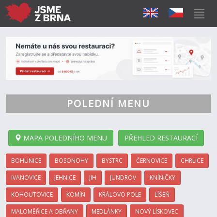
POLEDNÍ MENU
MAPA POLEDNÍHO MENU
PŘEHLED RESTAURACÍ
BOHUNICE
BOSONOHY
BYSTRC
ČERNOVICE
CHRLICE
IVANOVICE
JEHNICE
JIH
JUNDROV
KNÍNIČKY
KOHOUTOVICE
KOMÍN
KRÁLOVO POLE
LÍŠEŇ
MALOMĚŘICE A OBŘANY
MEDLÁNKY
NOVÝ LÍSKOVEC