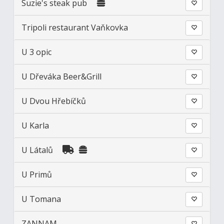
Suzie's steak pub
Tripoli restaurant Vaňkovka
U 3 opic
U Dřeváka Beer&Grill
U Dvou Hřebíčků
U Karla
U Látalů
U Primů
U Tomana
ZANNAM