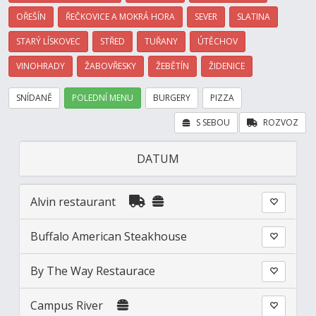
OŘEŠÍN
ŘEČKOVICE A MOKRÁ HORA
SEVER
SLATINA
STARÝ LÍSKOVEC
STŘED
TUŘANY
ÚTĚCHOV
VINOHRADY
ŽABOVŘESKY
ŽEBĚTÍN
ŽIDENICE
SNÍDANĚ
POLEDNÍ MENU
BURGERY
PIZZA
S SEBOU
ROZVOZ
DATUM
Alvin restaurant
Buffalo American Steakhouse
By The Way Restaurace
Campus River