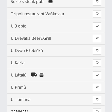
Suzie's steak pub
Tripoli restaurant Vaňkovka
U 3 opic
U Dřeváka Beer&Grill
U Dvou Hřebíčků
U Karla
U Látalů
U Primů
U Tomana
ZANNAM