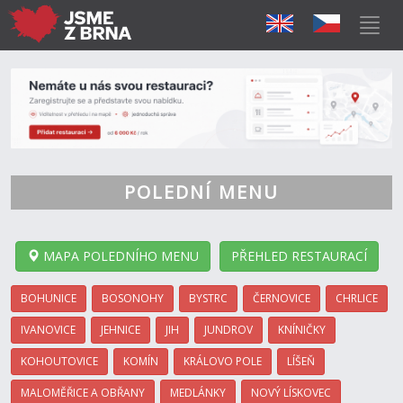
POLEDNÍ MENU
MAPA POLEDNÍHO MENU
PŘEHLED RESTAURACÍ
BOHUNICE
BOSONOHY
BYSTRC
ČERNOVICE
CHRLICE
IVANOVICE
JEHNICE
JIH
JUNDROV
KNÍNIČKY
KOHOUTOVICE
KOMÍN
KRÁLOVO POLE
LÍŠEŇ
MALOMĚŘICE A OBŘANY
MEDLÁNKY
NOVÝ LÍSKOVEC