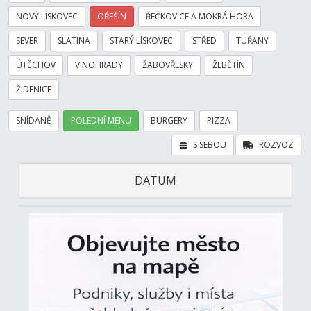
NOVÝ LÍSKOVEC
OŘEŠÍN
ŘEČKOVICE A MOKRÁ HORA
SEVER
SLATINA
STARÝ LÍSKOVEC
STŘED
TUŘANY
ÚTĚCHOV
VINOHRADY
ŽABOVŘESKY
ŽEBĚTÍN
ŽIDENICE
SNÍDANĚ
POLEDNÍ MENU
BURGERY
PIZZA
S SEBOU
ROZVOZ
DATUM