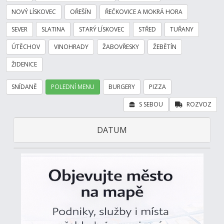
NOVÝ LÍSKOVEC
OŘEŠÍN
ŘEČKOVICE A MOKRÁ HORA
SEVER
SLATINA
STARÝ LÍSKOVEC
STŘED
TUŘANY
ÚTĚCHOV
VINOHRADY
ŽABOVŘESKY
ŽEBĚTÍN
ŽIDENICE
SNÍDANĚ
POLEDNÍ MENU
BURGERY
PIZZA
S SEBOU
ROZVOZ
DATUM