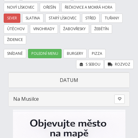
NOVÝ LÍSKOVEC
OŘEŠÍN
ŘEČKOVICE A MOKRÁ HORA
SEVER
SLATINA
STARÝ LÍSKOVEC
STŘED
TUŘANY
ÚTĚCHOV
VINOHRADY
ŽABOVŘESKY
ŽEBĚTÍN
ŽIDENICE
SNÍDANĚ
POLEDNÍ MENU
BURGERY
PIZZA
S SEBOU
ROZVOZ
DATUM
Na Musilce