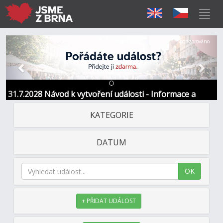
Předchozí
Další
Sponzorováno
31.7.2028 Návod k vytvoření události - Informace a
kontakt
KATEGORIE
DATUM
OK
+ PŘIDAT UDÁLOST