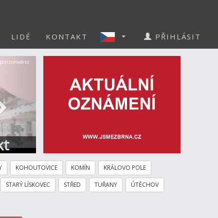
LIDÉ
KONTAKT
PŘIHLÁSIT
Další
ponzorováno
kt
Y
KOHOUTOVICE
KOMÍN
KRÁLOVO POLE
STARÝ LÍSKOVEC
STŘED
TUŘANY
ÚTĚCHOV