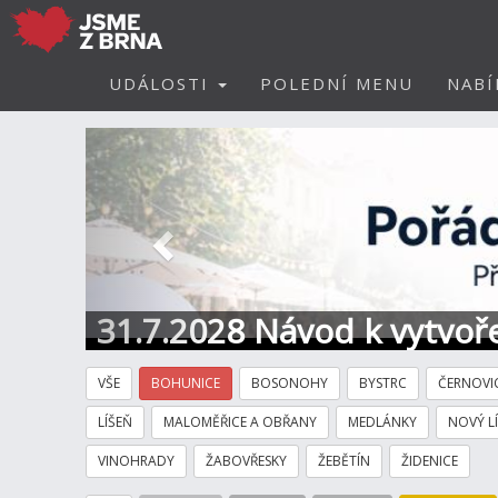
UDÁLOSTI
POLEDNÍ MENU
NABÍ
Předchozí
31.7.2028 Návod k vytvoře
VŠE
BOHUNICE
BOSONOHY
BYSTRC
ČERNOVI
LÍŠEŇ
MALOMĚŘICE A OBŘANY
MEDLÁNKY
NOVÝ L
VINOHRADY
ŽABOVŘESKY
ŽEBĚTÍN
ŽIDENICE