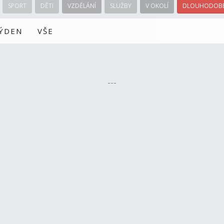
SPORT
DĚTI
VZDĚLÁNÍ
SLUŽBY
V OKOLÍ
DLOUHODOBÉ
TÝDEN
VŠE
---