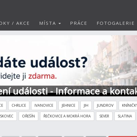
DKY / AKCE
MÍSTA
PRÁCE
FOTOGALERIE
S
ní události - Informace a konta
CE
CHRLICE
IVANOVICE
JEHNICE
JIH
JUNDROV
KNÍNIČK
ÍSKOVEC
OŘEŠÍN
ŘEČKOVICE A MOKRÁ HORA
SEVER
SLATINA