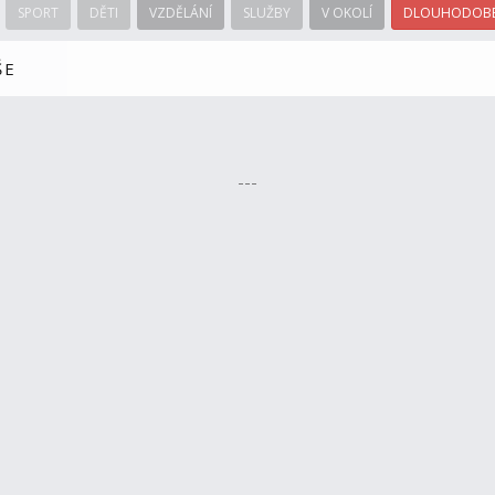
SPORT
DĚTI
VZDĚLÁNÍ
SLUŽBY
V OKOLÍ
DLOUHODOBÉ
ŠE
---