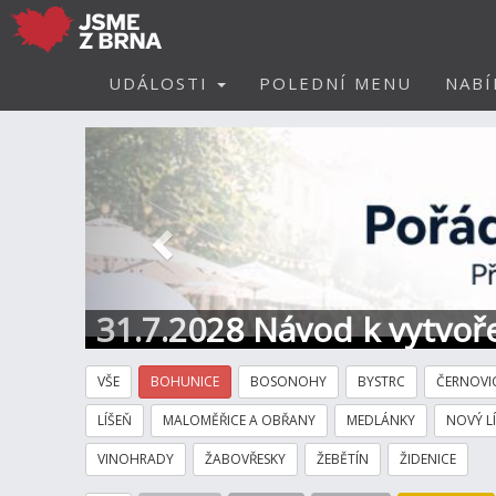
UDÁLOSTI
POLEDNÍ MENU
NABÍ
Předchozí
31.7.2028 Návod k vytvoře
VŠE
BOHUNICE
BOSONOHY
BYSTRC
ČERNOVI
LÍŠEŇ
MALOMĚŘICE A OBŘANY
MEDLÁNKY
NOVÝ L
VINOHRADY
ŽABOVŘESKY
ŽEBĚTÍN
ŽIDENICE