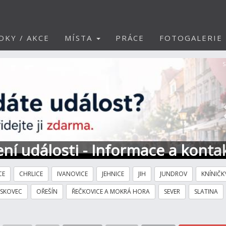
DKY / AKCE
MÍSTA
PRÁCE
FOTOGALERIE
S
ní události - Informace a konta
CE
CHRLICE
IVANOVICE
JEHNICE
JIH
JUNDROV
KNÍNIČK
ÍSKOVEC
OŘEŠÍN
ŘEČKOVICE A MOKRÁ HORA
SEVER
SLATINA