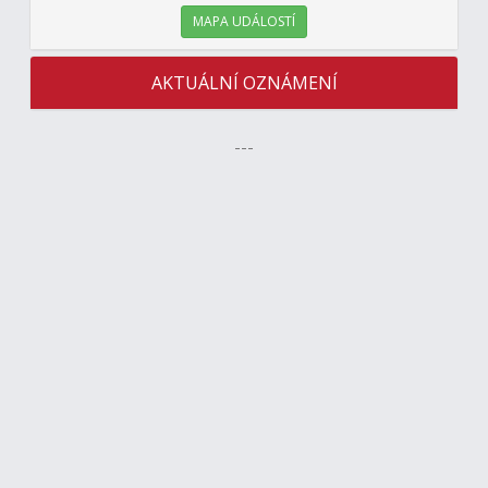
MAPA UDÁLOSTÍ
AKTUÁLNÍ OZNÁMENÍ
---