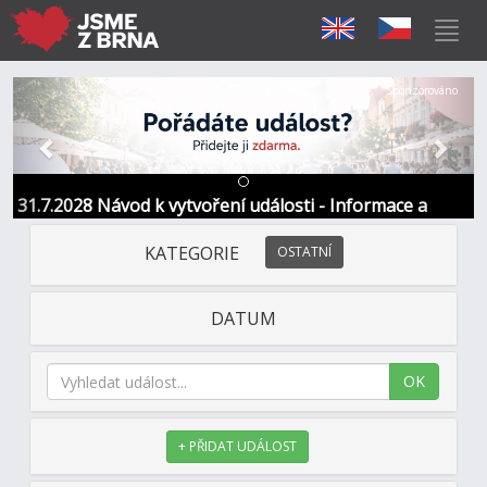
Předchozí
Další
Sponzorováno
31.7.2028 Návod k vytvoření události - Informace a
kontakt
KATEGORIE
OSTATNÍ
DATUM
OK
+ PŘIDAT UDÁLOST