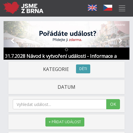
Předchozí
Další
Sponzorováno
31.7.2028 Návod k vytvoření události - Informace a
kontakt
KATEGORIE
DĚTI
DATUM
OK
+ PŘIDAT UDÁLOST