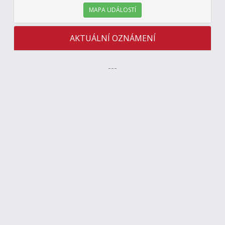
MAPA UDÁLOSTÍ
AKTUÁLNÍ OZNÁMENÍ
---