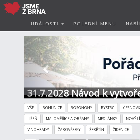
UDÁLOSTI
POLEDNÍ MENU
NABÍ
Předchozí
31.7.2028 Návod k vytvoře
VŠE
BOHUNICE
BOSONOHY
BYSTRC
ČERNOVI
LÍŠEŇ
MALOMĚŘICE A OBŘANY
MEDLÁNKY
NOVÝ L
VINOHRADY
ŽABOVŘESKY
ŽEBĚTÍN
ŽIDENICE