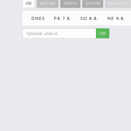
VŠE
KULTURA
ZÁBAVA
OSTATNÍ
JÍDLO & PITÍ
DNES
PÁ 7.8.
SO 8.8.
NE 9.8.
OK