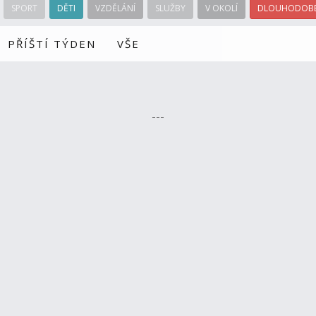
SPORT
DĚTI
VZDĚLÁNÍ
SLUŽBY
V OKOLÍ
DLOUHODOBÉ
PŘÍŠTÍ TÝDEN
VŠE
---