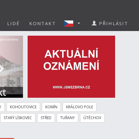
LIDÉ
KONTAKT
PŘIHLÁSIT
Další
ponzorováno
kt
Y
KOHOUTOVICE
KOMÍN
KRÁLOVO POLE
STARÝ LÍSKOVEC
STŘED
TUŘANY
ÚTĚCHOV