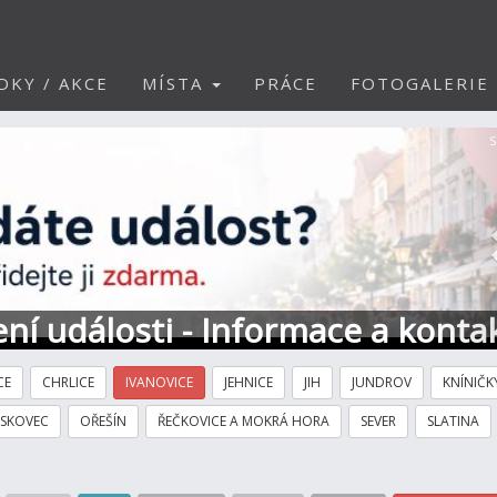
DKY / AKCE
MÍSTA
PRÁCE
FOTOGALERIE
S
ní události - Informace a konta
CE
CHRLICE
IVANOVICE
JEHNICE
JIH
JUNDROV
KNÍNIČK
ÍSKOVEC
OŘEŠÍN
ŘEČKOVICE A MOKRÁ HORA
SEVER
SLATINA