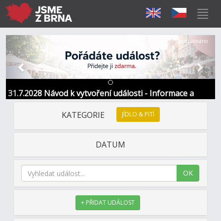
Předchozí
Další
Sponzorováno
31.7.2028 Návod k vytvoření události - Informace a
kontakt
KATEGORIE
JÍDLO & PITÍ
DATUM
OK
+ PŘIDAT UDÁLOST