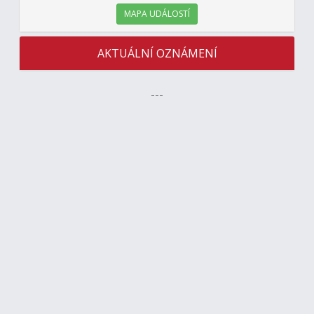
MAPA UDÁLOSTÍ
AKTUÁLNÍ OZNÁMENÍ
---