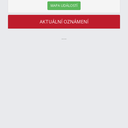
MAPA UDÁLOSTÍ
AKTUÁLNÍ OZNÁMENÍ
---