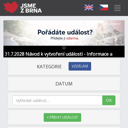
Předchozí
Další
Sponzorováno
31.7.2028 Návod k vytvoření události - Informace a
kontakt
KATEGORIE
VZDĚLÁNÍ
DATUM
OK
+ PŘIDAT UDÁLOST