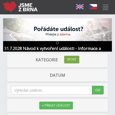
Předchozí
Další
Sponzorováno
31.7.2028 Návod k vytvoření události - Informace a
kontakt
KATEGORIE
SPORT
DATUM
OK
+ PŘIDAT UDÁLOST