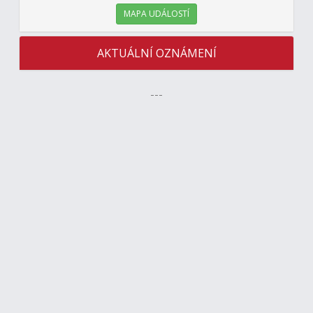
MAPA UDÁLOSTÍ
AKTUÁLNÍ OZNÁMENÍ
---