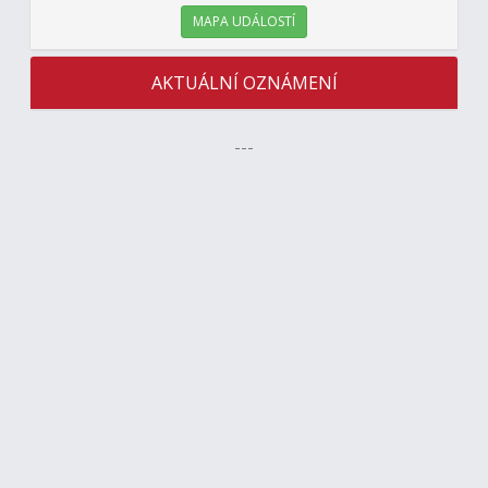
MAPA UDÁLOSTÍ
AKTUÁLNÍ OZNÁMENÍ
---