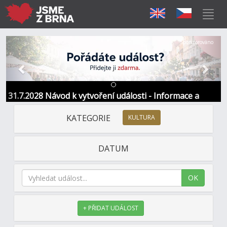
Předchozí
Další
Sponzorováno
31.7.2028 Návod k vytvoření události - Informace a
kontakt
KATEGORIE
KULTURA
DATUM
OK
+ PŘIDAT UDÁLOST