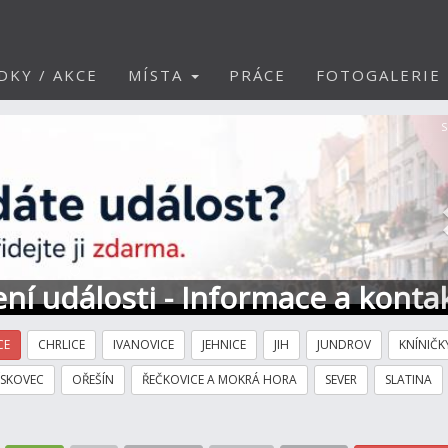
DKY / AKCE
MÍSTA
PRÁCE
FOTOGALERIE
S
ní události - Informace a konta
CE
CHRLICE
IVANOVICE
JEHNICE
JIH
JUNDROV
KNÍNIČK
ÍSKOVEC
OŘEŠÍN
ŘEČKOVICE A MOKRÁ HORA
SEVER
SLATINA