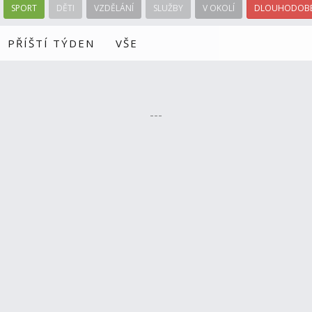
SPORT
DĚTI
VZDĚLÁNÍ
SLUŽBY
V OKOLÍ
DLOUHODOBÉ
PŘÍŠTÍ TÝDEN
VŠE
---