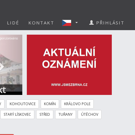
LIDÉ
KONTAKT
PŘIHLÁSIT
Další
ponzorováno
kt
Y
KOHOUTOVICE
KOMÍN
KRÁLOVO POLE
STARÝ LÍSKOVEC
STŘED
TUŘANY
ÚTĚCHOV