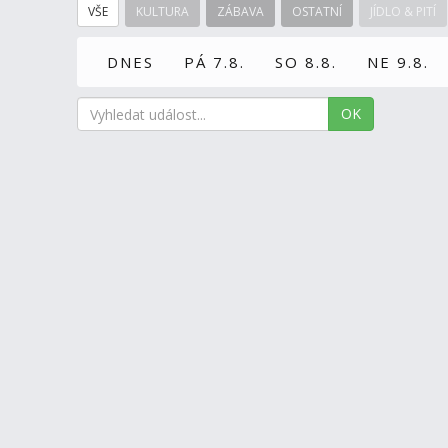
VŠE
KULTURA
ZÁBAVA
OSTATNÍ
JÍDLO & PITÍ
DNES
PÁ 7.8.
SO 8.8.
NE 9.8.
OK