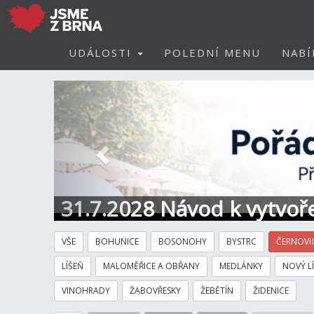
UDÁLOSTI
POLEDNÍ MENU
NABÍ
Předchozí
31.7.2028 Návod k vytvoře
VŠE
BOHUNICE
BOSONOHY
BYSTRC
ČERNOVI
LÍŠEŇ
MALOMĚŘICE A OBŘANY
MEDLÁNKY
NOVÝ L
VINOHRADY
ŽABOVŘESKY
ŽEBĚTÍN
ŽIDENICE