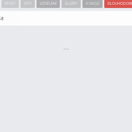
SPORT
DĚTI
VZDĚLÁNÍ
SLUŽBY
V OKOLÍ
DLOUHODOBÉ
ŠE
---