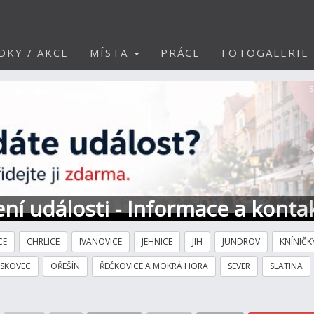
DKY / AKCE
MÍSTA
PRÁCE
FOTOGALERIE
S
ní události - Informace a konta
CE
CHRLICE
IVANOVICE
JEHNICE
JIH
JUNDROV
KNÍNIČK
ÍSKOVEC
OŘEŠÍN
ŘEČKOVICE A MOKRÁ HORA
SEVER
SLATINA