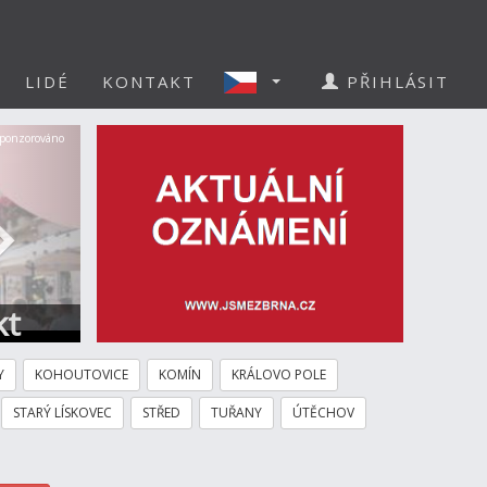
LIDÉ
KONTAKT
PŘIHLÁSIT
Další
ponzorováno
kt
Y
KOHOUTOVICE
KOMÍN
KRÁLOVO POLE
STARÝ LÍSKOVEC
STŘED
TUŘANY
ÚTĚCHOV