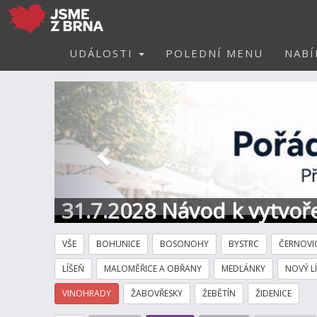
UDÁLOSTI
POLEDNÍ MENU
NABÍ
Předchozí
31.7.2028 Návod k vytvoře
VŠE
BOHUNICE
BOSONOHY
BYSTRC
ČERNOVI
LÍŠEŇ
MALOMĚŘICE A OBŘANY
MEDLÁNKY
NOVÝ L
VINOHRADY
ŽABOVŘESKY
ŽEBĚTÍN
ŽIDENICE