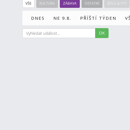
VŠE
KULTURA
ZÁBAVA
OSTATNÍ
JÍDLO & PITÍ
DNES
NE 9.8.
PŘÍŠTÍ TÝDEN
V
OK