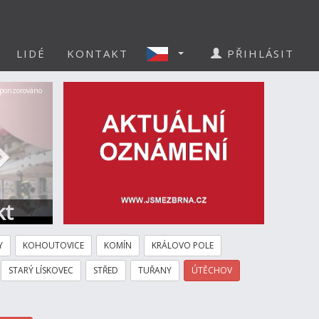
LIDÉ
KONTAKT
PŘIHLÁSIT
Další
ponzorováno
kt
Y
KOHOUTOVICE
KOMÍN
KRÁLOVO POLE
STARÝ LÍSKOVEC
STŘED
TUŘANY
ÚTĚCHOV