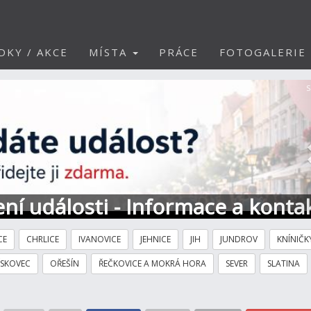
DKY / AKCE
MÍSTA
PRÁCE
FOTOGALERIE
S
ní události - Informace a konta
CE
CHRLICE
IVANOVICE
JEHNICE
JIH
JUNDROV
KNÍNIČK
ÍSKOVEC
OŘEŠÍN
ŘEČKOVICE A MOKRÁ HORA
SEVER
SLATINA