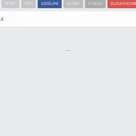
SPORT
DĚTI
VZDĚLÁNÍ
SLUŽBY
V OKOLÍ
DLOUHODOBÉ
ŠE
---