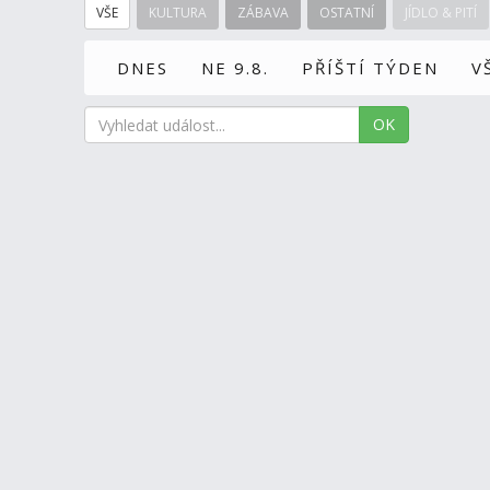
VŠE
KULTURA
ZÁBAVA
OSTATNÍ
JÍDLO & PITÍ
DNES
NE 9.8.
PŘÍŠTÍ TÝDEN
V
OK