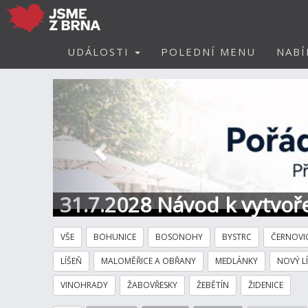
UDÁLOSTI
POLEDNÍ MENU
NABÍ
Předchozí
31.7.2028 Návod k vytvoře
VŠE
BOHUNICE
BOSONOHY
BYSTRC
ČERNOVI
LÍŠEŇ
MALOMĚŘICE A OBŘANY
MEDLÁNKY
NOVÝ L
VINOHRADY
ŽABOVŘESKY
ŽEBĚTÍN
ŽIDENICE