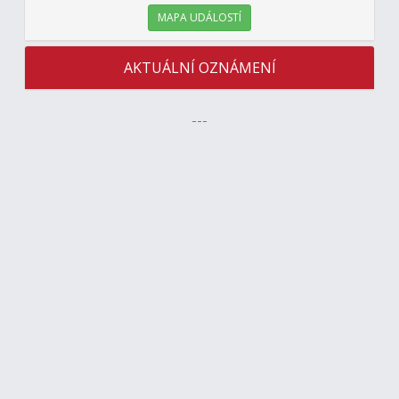
MAPA UDÁLOSTÍ
AKTUÁLNÍ OZNÁMENÍ
---