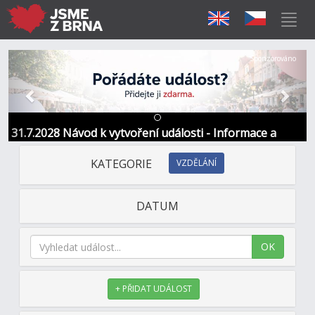
Předchozí
Další
Sponzorováno
31.7.2028 Návod k vytvoření události - Informace a
kontakt
KATEGORIE
VZDĚLÁNÍ
DATUM
OK
+ PŘIDAT UDÁLOST