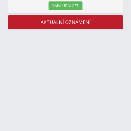
MAPA UDÁLOSTÍ
AKTUÁLNÍ OZNÁMENÍ
---