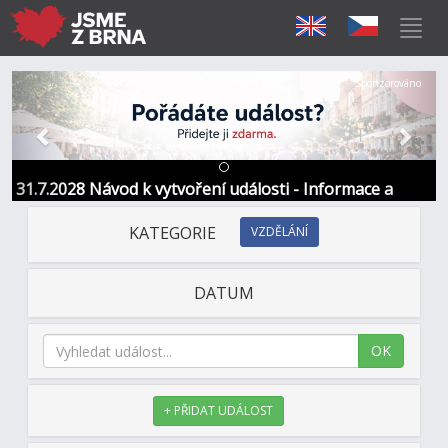
Předchozí
Další
Sponzorováno
31.7.2028 Návod k vytvoření události - Informace a
kontakt
KATEGORIE
VZDĚLÁNÍ
DATUM
OK
+ PŘIDAT UDÁLOST