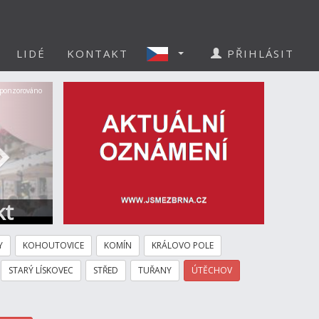
LIDÉ
KONTAKT
PŘIHLÁSIT
Další
ponzorováno
kt
Y
KOHOUTOVICE
KOMÍN
KRÁLOVO POLE
STARÝ LÍSKOVEC
STŘED
TUŘANY
ÚTĚCHOV