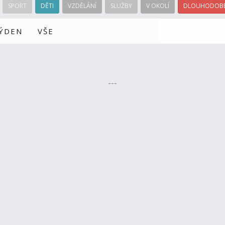
SPORT
DĚTI
VZDĚLÁNÍ
SLUŽBY
V OKOLÍ
DLOUHODOBÉ
TÝDEN
VŠE
---