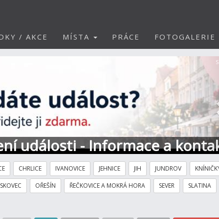
DKY / AKCE
MÍSTA
PRÁCE
FOTOGALERIE
S
ní události - Informace a konta
CE
CHRLICE
IVANOVICE
JEHNICE
JIH
JUNDROV
KNÍNIČK
ÍSKOVEC
OŘEŠÍN
ŘEČKOVICE A MOKRÁ HORA
SEVER
SLATINA