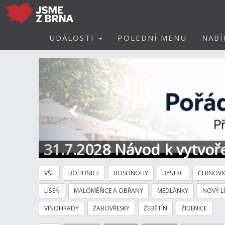
UDÁLOSTI
POLEDNÍ MENU
NABÍ
Předchozí
31.7.2028 Návod k vytvoře
VŠE
BOHUNICE
BOSONOHY
BYSTRC
ČERNOVI
LÍŠEŇ
MALOMĚŘICE A OBŘANY
MEDLÁNKY
NOVÝ L
VINOHRADY
ŽABOVŘESKY
ŽEBĚTÍN
ŽIDENICE