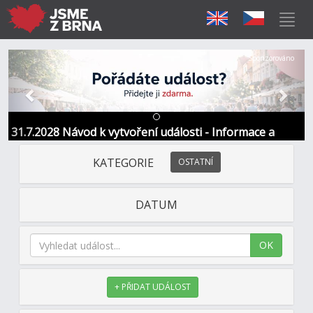
Předchozí
Další
Sponzorováno
31.7.2028 Návod k vytvoření události - Informace a
kontakt
KATEGORIE
OSTATNÍ
DATUM
OK
+ PŘIDAT UDÁLOST