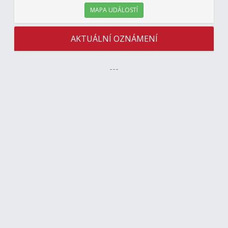
MAPA UDÁLOSTÍ
AKTUÁLNÍ OZNÁMENÍ
---