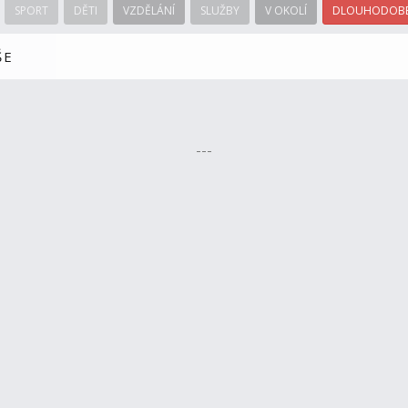
SPORT
DĚTI
VZDĚLÁNÍ
SLUŽBY
V OKOLÍ
DLOUHODOBÉ
ŠE
---