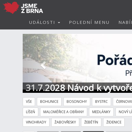
UDÁLOSTI
POLEDNÍ MENU
NABÍ
Předchozí
31.7.2028 Návod k vytvoře
VŠE
BOHUNICE
BOSONOHY
BYSTRC
ČERNOVI
LÍŠEŇ
MALOMĚŘICE A OBŘANY
MEDLÁNKY
NOVÝ L
VINOHRADY
ŽABOVŘESKY
ŽEBĚTÍN
ŽIDENICE