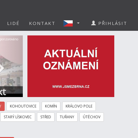
LIDÉ
KONTAKT
PŘIHLÁSIT
Další
ponzorováno
kt
Y
KOHOUTOVICE
KOMÍN
KRÁLOVO POLE
STARÝ LÍSKOVEC
STŘED
TUŘANY
ÚTĚCHOV