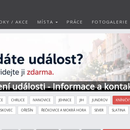
DKY / AKCE
MÍSTA
PRÁCE
FOTOGALERIE
S
ní události - Informace a konta
CE
CHRLICE
IVANOVICE
JEHNICE
JIH
JUNDROV
KNÍNIČK
ÍSKOVEC
OŘEŠÍN
ŘEČKOVICE A MOKRÁ HORA
SEVER
SLATINA