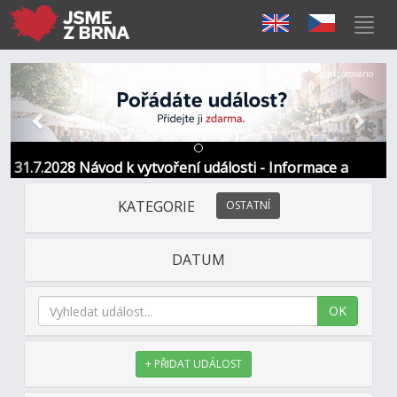
Předchozí
Další
Sponzorováno
31.7.2028 Návod k vytvoření události - Informace a
kontakt
KATEGORIE
OSTATNÍ
DATUM
OK
+ PŘIDAT UDÁLOST