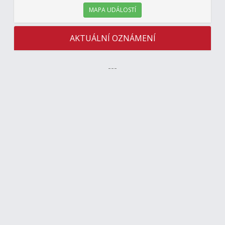
MAPA UDÁLOSTÍ
AKTUÁLNÍ OZNÁMENÍ
---