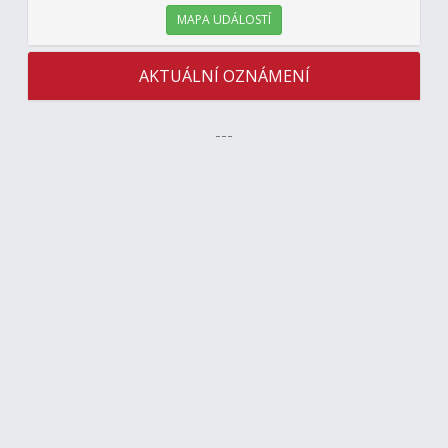
MAPA UDÁLOSTÍ
AKTUÁLNÍ OZNÁMENÍ
---