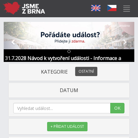
Předchozí
Další
Sponzorováno
31.7.2028 Návod k vytvoření události - Informace a
kontakt
KATEGORIE
OSTATNÍ
DATUM
OK
+ PŘIDAT UDÁLOST