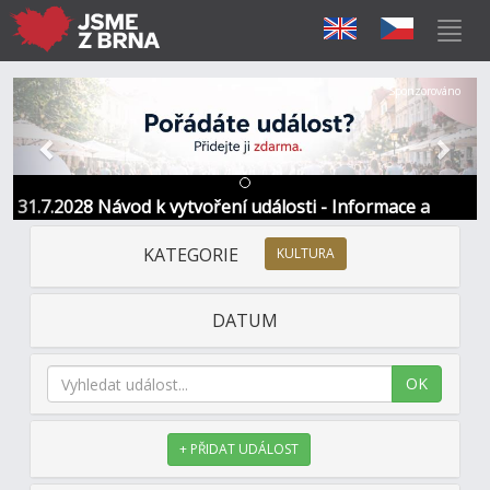
Předchozí
Další
Sponzorováno
31.7.2028 Návod k vytvoření události - Informace a
kontakt
KATEGORIE
KULTURA
DATUM
OK
+ PŘIDAT UDÁLOST