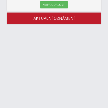
MAPA UDÁLOSTÍ
AKTUÁLNÍ OZNÁMENÍ
---