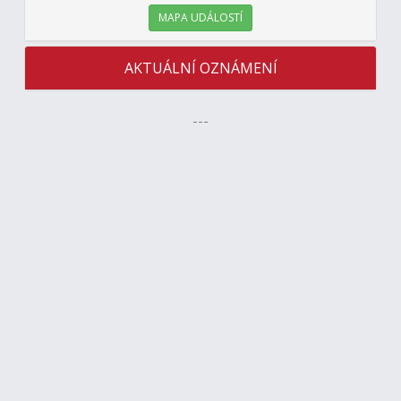
MAPA UDÁLOSTÍ
AKTUÁLNÍ OZNÁMENÍ
---