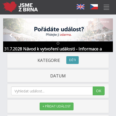
Předchozí
Další
Sponzorováno
31.7.2028 Návod k vytvoření události - Informace a
kontakt
KATEGORIE
DĚTI
DATUM
OK
+ PŘIDAT UDÁLOST