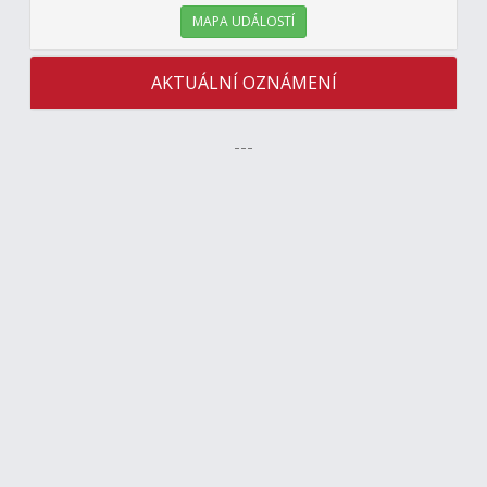
MAPA UDÁLOSTÍ
AKTUÁLNÍ OZNÁMENÍ
---