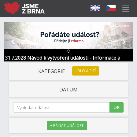
Předchozí
Další
Sponzorováno
31.7.2028 Návod k vytvoření události - Informace a
kontakt
KATEGORIE
JÍDLO & PITÍ
DATUM
OK
+ PŘIDAT UDÁLOST