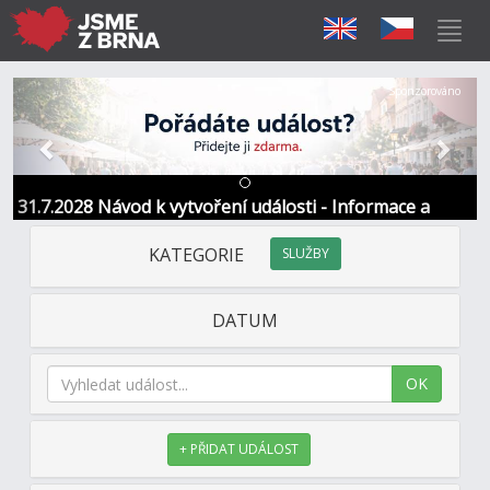
Předchozí
Další
Sponzorováno
31.7.2028 Návod k vytvoření události - Informace a
kontakt
KATEGORIE
SLUŽBY
DATUM
OK
+ PŘIDAT UDÁLOST