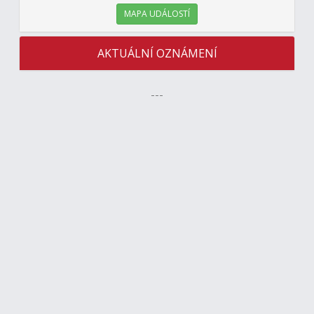
MAPA UDÁLOSTÍ
AKTUÁLNÍ OZNÁMENÍ
---