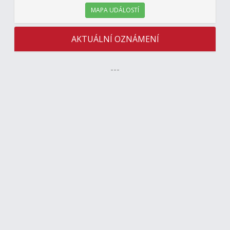
MAPA UDÁLOSTÍ
AKTUÁLNÍ OZNÁMENÍ
---