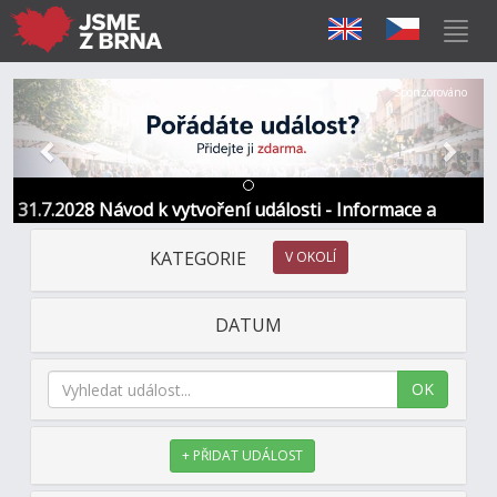
Předchozí
Další
Sponzorováno
31.7.2028 Návod k vytvoření události - Informace a
kontakt
KATEGORIE
V OKOLÍ
DATUM
OK
+ PŘIDAT UDÁLOST