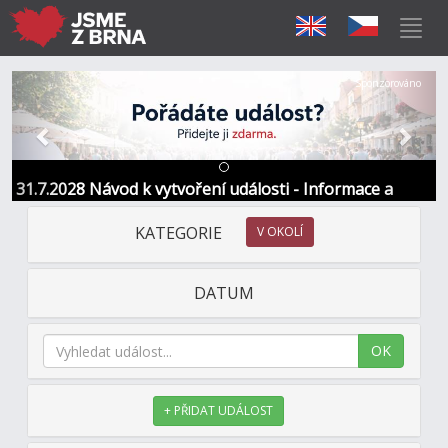
Předchozí
Další
Sponzorováno
31.7.2028 Návod k vytvoření události - Informace a
kontakt
KATEGORIE
V OKOLÍ
DATUM
OK
+ PŘIDAT UDÁLOST