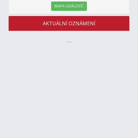
MAPA UDÁLOSTÍ
AKTUÁLNÍ OZNÁMENÍ
---