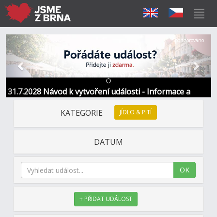
Předchozí
Další
Sponzorováno
31.7.2028 Návod k vytvoření události - Informace a
kontakt
KATEGORIE
JÍDLO & PITÍ
DATUM
OK
+ PŘIDAT UDÁLOST