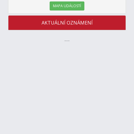
MAPA UDÁLOSTÍ
AKTUÁLNÍ OZNÁMENÍ
---