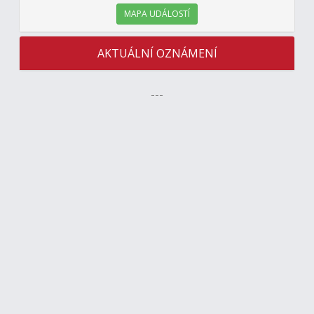
MAPA UDÁLOSTÍ
AKTUÁLNÍ OZNÁMENÍ
---