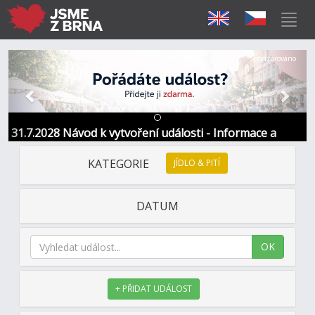
Předchozí
Další
Sponzorováno
31.7.2028 Návod k vytvoření události - Informace a
kontakt
KATEGORIE
JÍDLO & PITÍ
DATUM
OK
+ PŘIDAT UDÁLOST