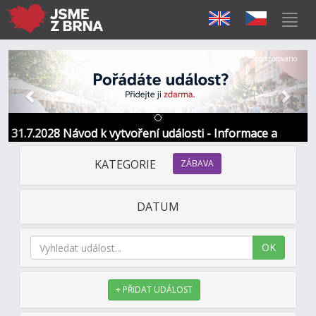
Předchozí
Další
Sponzorováno
31.7.2028 Návod k vytvoření události - Informace a
kontakt
KATEGORIE
ZÁBAVA
DATUM
OK
+ PŘIDAT UDÁLOST