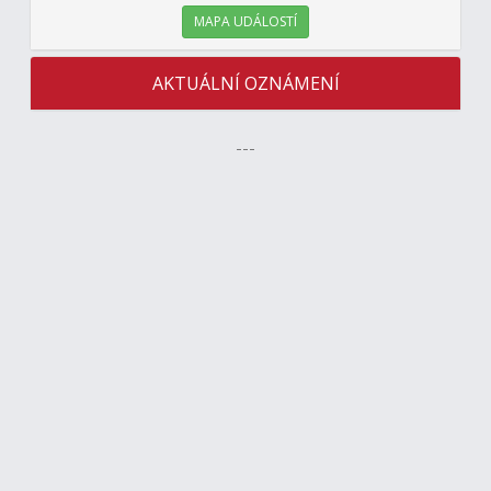
MAPA UDÁLOSTÍ
AKTUÁLNÍ OZNÁMENÍ
---