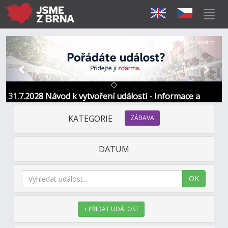
Předchozí
Další
Sponzorováno
31.7.2028 Návod k vytvoření události - Informace a
kontakt
KATEGORIE
ZÁBAVA
DATUM
OK
+ PŘIDAT UDÁLOST