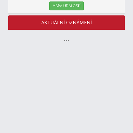
MAPA UDÁLOSTÍ
AKTUÁLNÍ OZNÁMENÍ
---