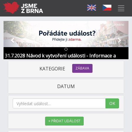
Předchozí
Další
Sponzorováno
31.7.2028 Návod k vytvoření události - Informace a
kontakt
KATEGORIE
ZÁBAVA
DATUM
OK
+ PŘIDAT UDÁLOST