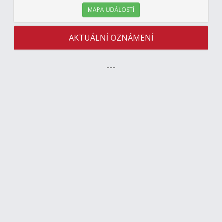
MAPA UDÁLOSTÍ
AKTUÁLNÍ OZNÁMENÍ
---