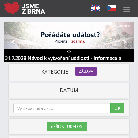
Předchozí
Další
Sponzorováno
31.7.2028 Návod k vytvoření události - Informace a
kontakt
KATEGORIE
ZÁBAVA
DATUM
OK
+ PŘIDAT UDÁLOST