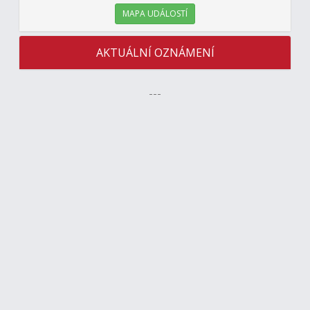
MAPA UDÁLOSTÍ
AKTUÁLNÍ OZNÁMENÍ
---