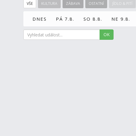
VŠE
KULTURA
ZÁBAVA
OSTATNÍ
JÍDLO & PITÍ
DNES
PÁ 7.8.
SO 8.8.
NE 9.8.
OK