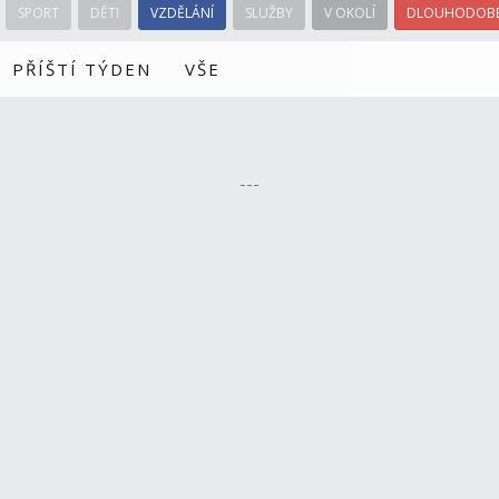
SPORT
DĚTI
VZDĚLÁNÍ
SLUŽBY
V OKOLÍ
DLOUHODOBÉ
PŘÍŠTÍ TÝDEN
VŠE
---