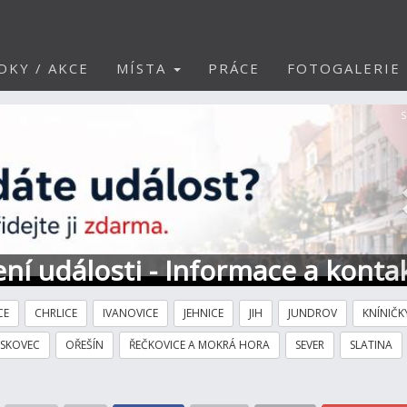
DKY / AKCE
MÍSTA
PRÁCE
FOTOGALERIE
S
ní události - Informace a konta
CE
CHRLICE
IVANOVICE
JEHNICE
JIH
JUNDROV
KNÍNIČK
ÍSKOVEC
OŘEŠÍN
ŘEČKOVICE A MOKRÁ HORA
SEVER
SLATINA