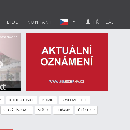
LIDÉ
KONTAKT
PŘIHLÁSIT
Další
ponzorováno
kt
Y
KOHOUTOVICE
KOMÍN
KRÁLOVO POLE
STARÝ LÍSKOVEC
STŘED
TUŘANY
ÚTĚCHOV