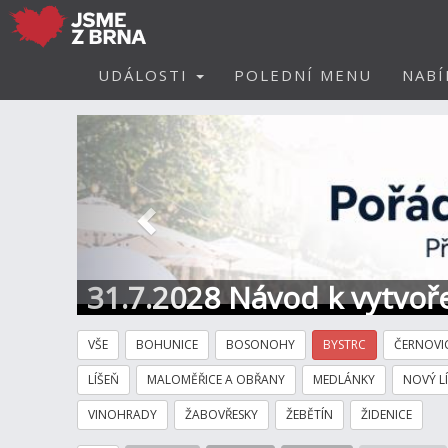
UDÁLOSTI
POLEDNÍ MENU
NABÍ
Předchozí
31.7.2028 Návod k vytvoře
VŠE
BOHUNICE
BOSONOHY
BYSTRC
ČERNOVI
LÍŠEŇ
MALOMĚŘICE A OBŘANY
MEDLÁNKY
NOVÝ L
VINOHRADY
ŽABOVŘESKY
ŽEBĚTÍN
ŽIDENICE