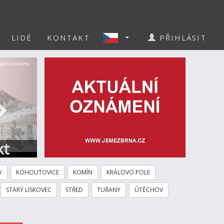
LIDÉ
KONTAKT
PŘIHLÁSIT
Další
ponzorováno
kt
Y
KOHOUTOVICE
KOMÍN
KRÁLOVO POLE
STARÝ LÍSKOVEC
STŘED
TUŘANY
ÚTĚCHOV