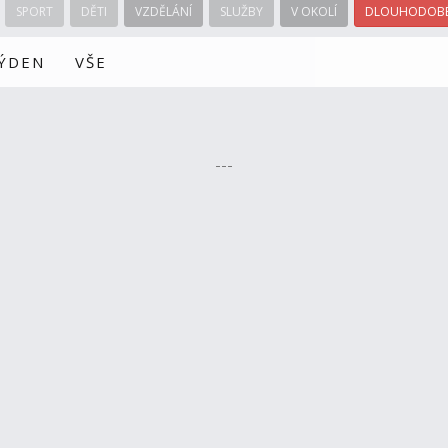
SPORT
DĚTI
VZDĚLÁNÍ
SLUŽBY
V OKOLÍ
DLOUHODOBÉ
TÝDEN
VŠE
---