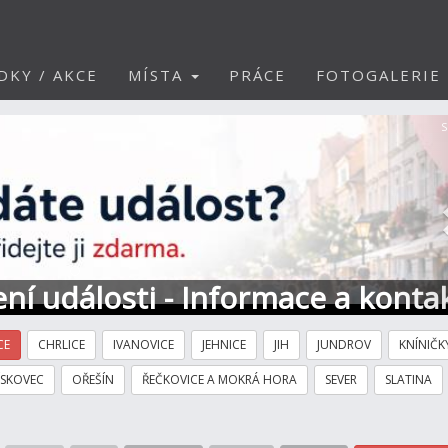
DKY / AKCE
MÍSTA
PRÁCE
FOTOGALERIE
S
ní události - Informace a konta
CE
CHRLICE
IVANOVICE
JEHNICE
JIH
JUNDROV
KNÍNIČK
ÍSKOVEC
OŘEŠÍN
ŘEČKOVICE A MOKRÁ HORA
SEVER
SLATINA