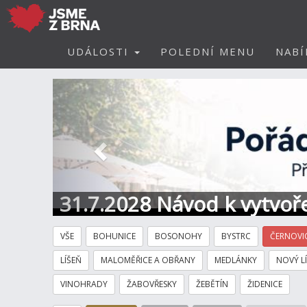
UDÁLOSTI
POLEDNÍ MENU
NABÍ
Předchozí
31.7.2028 Návod k vytvoře
VŠE
BOHUNICE
BOSONOHY
BYSTRC
ČERNOVI
LÍŠEŇ
MALOMĚŘICE A OBŘANY
MEDLÁNKY
NOVÝ L
VINOHRADY
ŽABOVŘESKY
ŽEBĚTÍN
ŽIDENICE