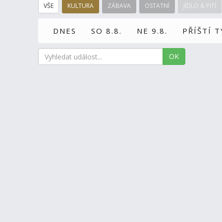
VŠE
KULTURA
ZÁBAVA
OSTATNÍ
JÍDLO & PITÍ
DNES
SO 8.8.
NE 9.8.
PŘÍŠTÍ 
OK