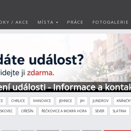
DKY / AKCE
MÍSTA
PRÁCE
FOTOGALERIE
S
ní události - Informace a konta
CE
CHRLICE
IVANOVICE
JEHNICE
JIH
JUNDROV
KNÍNIČK
ÍSKOVEC
OŘEŠÍN
ŘEČKOVICE A MOKRÁ HORA
SEVER
SLATINA