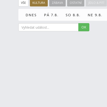
VŠE
KULTURA
ZÁBAVA
OSTATNÍ
JÍDLO & PITÍ
DNES
PÁ 7.8.
SO 8.8.
NE 9.8.
OK