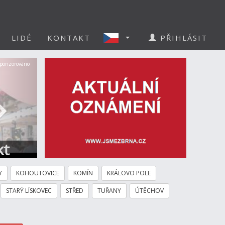
LIDÉ
KONTAKT
PŘIHLÁSIT
Další
ponzorováno
kt
Y
KOHOUTOVICE
KOMÍN
KRÁLOVO POLE
STARÝ LÍSKOVEC
STŘED
TUŘANY
ÚTĚCHOV