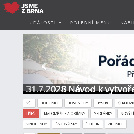
UDÁLOSTI
POLEDNÍ MENU
NABÍ
Předchozí
31.7.2028 Návod k vytvoře
VŠE
BOHUNICE
BOSONOHY
BYSTRC
ČERNOVI
LÍŠEŇ
MALOMĚŘICE A OBŘANY
MEDLÁNKY
NOVÝ L
VINOHRADY
ŽABOVŘESKY
ŽEBĚTÍN
ŽIDENICE