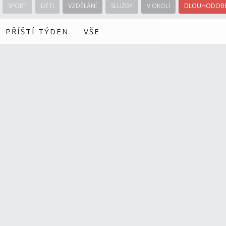
SPORT
DĚTI
VZDĚLÁNÍ
SLUŽBY
V OKOLÍ
DLOUHODOBÉ
PŘÍŠTÍ TÝDEN
VŠE
---