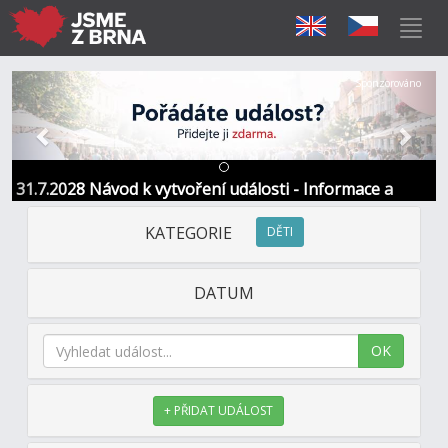
Předchozí
Další
Sponzorováno
31.7.2028 Návod k vytvoření události - Informace a
kontakt
KATEGORIE
DĚTI
DATUM
OK
+ PŘIDAT UDÁLOST