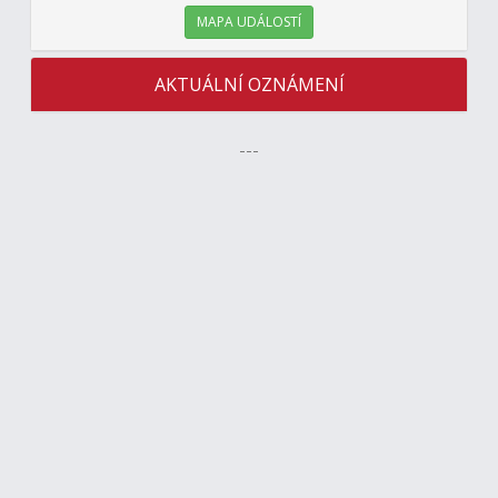
MAPA UDÁLOSTÍ
AKTUÁLNÍ OZNÁMENÍ
---