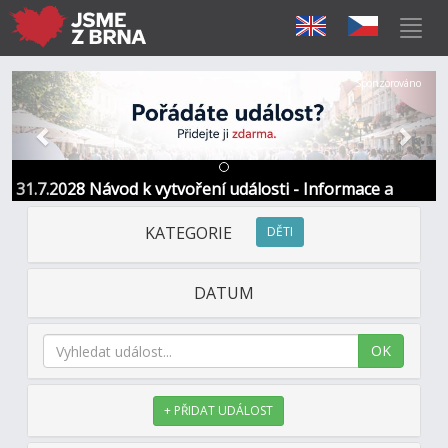
Předchozí
Další
Sponzorováno
31.7.2028 Návod k vytvoření události - Informace a
kontakt
KATEGORIE
DĚTI
DATUM
OK
+ PŘIDAT UDÁLOST