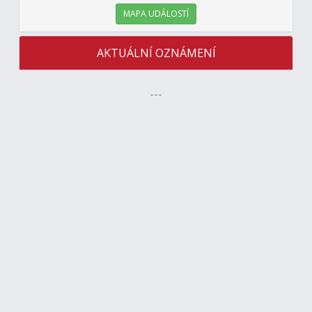
MAPA UDÁLOSTÍ
AKTUÁLNÍ OZNÁMENÍ
---