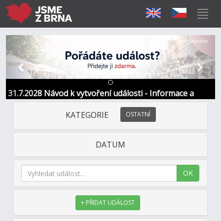
Předchozí
Další
Sponzorováno
31.7.2028 Návod k vytvoření události - Informace a
kontakt
KATEGORIE
OSTATNÍ
DATUM
OK
+ PŘIDAT UDÁLOST