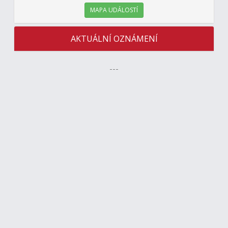
MAPA UDÁLOSTÍ
AKTUÁLNÍ OZNÁMENÍ
---