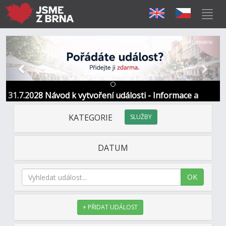
Předchozí
Další
Sponzorováno
31.7.2028 Návod k vytvoření události - Informace a
kontakt
KATEGORIE
SLUŽBY
DATUM
OK
+ PŘIDAT UDÁLOST