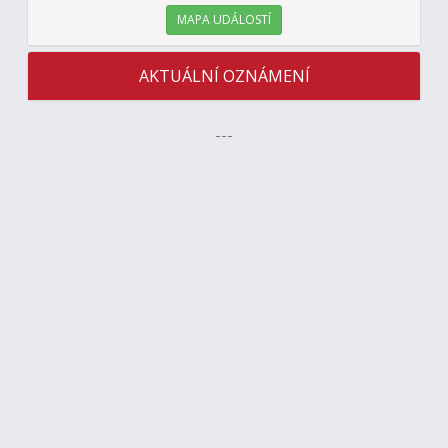
MAPA UDÁLOSTÍ
AKTUÁLNÍ OZNÁMENÍ
---