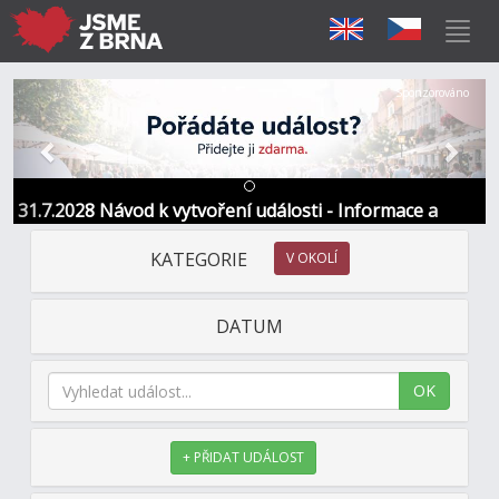
Předchozí
Další
Sponzorováno
31.7.2028 Návod k vytvoření události - Informace a
kontakt
KATEGORIE
V OKOLÍ
DATUM
OK
+ PŘIDAT UDÁLOST