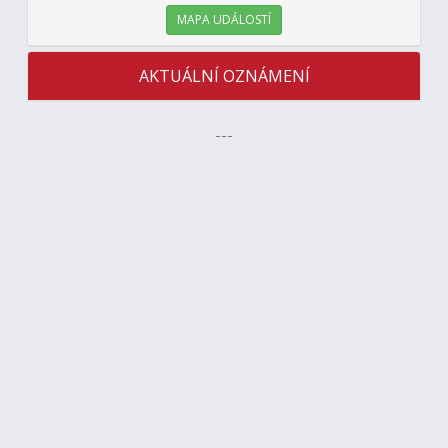
MAPA UDÁLOSTÍ
AKTUÁLNÍ OZNÁMENÍ
---