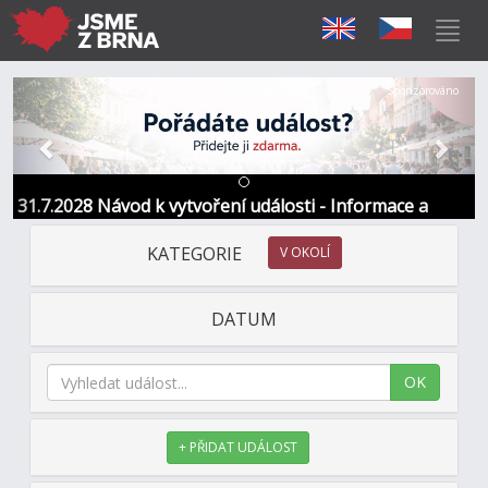
Předchozí
Další
Sponzorováno
31.7.2028 Návod k vytvoření události - Informace a
kontakt
KATEGORIE
V OKOLÍ
DATUM
OK
+ PŘIDAT UDÁLOST