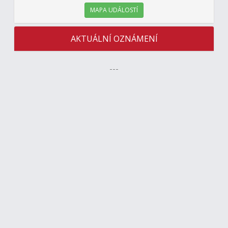
MAPA UDÁLOSTÍ
AKTUÁLNÍ OZNÁMENÍ
---