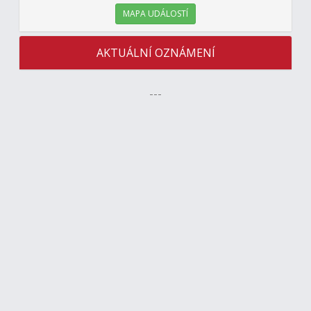
MAPA UDÁLOSTÍ
AKTUÁLNÍ OZNÁMENÍ
---