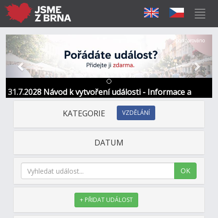
Předchozí
Další
Sponzorováno
31.7.2028 Návod k vytvoření události - Informace a
kontakt
KATEGORIE
VZDĚLÁNÍ
DATUM
OK
+ PŘIDAT UDÁLOST